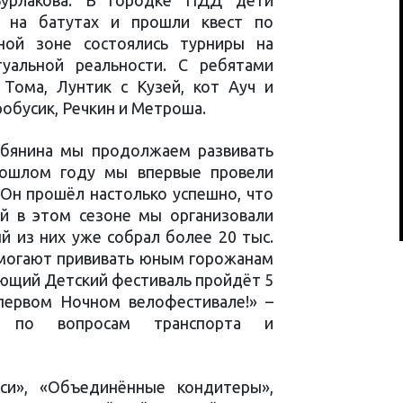
Бурлакова. В городке ПДД дети
и на батутах и прошли квест по
ной зоне состоялись турниры на
уальной реальности. С ребятами
Тома, Лунтик с Кузей, кот Ауч и
робусик, Речкин и Метроша.
бянина мы продолжаем развивать
рошлом году мы впервые провели
 Он прошёл настолько успешно, что
й в этом сезоне мы организовали
й из них уже собрал более 20 тыс.
помогают прививать юным горожанам
ующий Детский фестиваль пройдёт 5
первом Ночном велофестивале!» –
ы по вопросам транспорта и
си», «Объединённые кондитеры»,