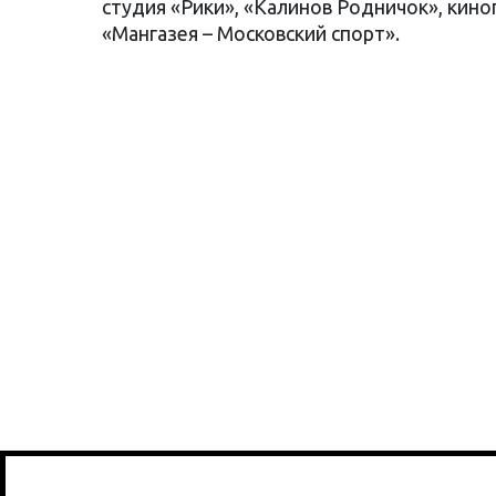
студия «Рики», «Калинов Родничок», кин
«Мангазея – Московский спорт».
При поддержке Департамента транспорта