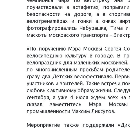
чемпионка мира по велотреку Яна 
поучаствовали в эстафетах, попрыгал
безопасности на дороге, а в спортив
велотренажёрах и гонки в очках вирт
фотографировались Чебурашка, Тима и 
маскоты московского транспорта – Элект
«По поручению Мэра Москвы Сергея Со
велосипедную культуру в городе. В п
велопраздник для маленьких москвичей.
по многочисленным просьбам родителе
сразу два Детских велофестиваля. Первы
участников и зрителей. Такие встречи 
любовь к активному образу жизни. След
сентября, а уже 4 июля ждем всех на 
сказал заместитель Мэра Москв
промышленности Максим Ликсутов.
Мероприятие также поддержали «Дик