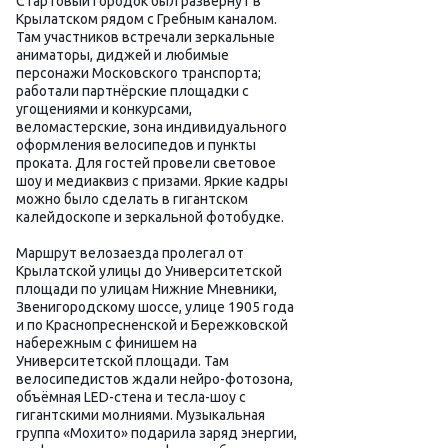
Стартовый городок был развернут в
Крылатском рядом с Гребным каналом.
Там участников встречали зеркальные
аниматоры, диджей и любимые
персонажи Московского транспорта;
работали партнёрские площадки с
угощениями и конкурсами,
веломастерские, зона индивидуального
оформления велосипедов и пункты
проката. Для гостей провели световое
шоу и медиаквиз с призами. Яркие кадры
можно было сделать в гигантском
калейдоскопе и зеркальной фотобудке.
Маршрут велозаезда пролегал от
Крылатской улицы до Университетской
площади по улицам Нижние Мневники,
Звенигородскому шоссе, улице 1905 года
и по Краснопресненской и Бережковской
набережным с финишем на
Университетской площади. Там
велосипедистов ждали нейро-фотозона,
объёмная LED-стена и тесла-шоу с
гигантскими молниями. Музыкальная
группа «Мохито» подарила заряд энергии,