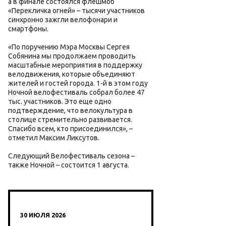
а в финале состоялся флешмоб
«Перекличка огней» – тысячи участников
синхронно зажгли велофонари и
смартфоны.
«По поручению Мэра Москвы Сергея
Собянина мы продолжаем проводить
масштабные мероприятия в поддержку
велодвижения, которые объединяют
жителей и гостей города. 1-й в этом году
Ночной велофестиваль собрал более 47
тыс. участников. Это еще одно
подтверждение, что велокультура в
столице стремительно развивается.
Спасибо всем, кто присоединился», –
отметил Максим Ликсутов.
Следующий Велофестиваль сезона –
также Ночной – состоится 1 августа.
30 ИЮЛЯ 2026