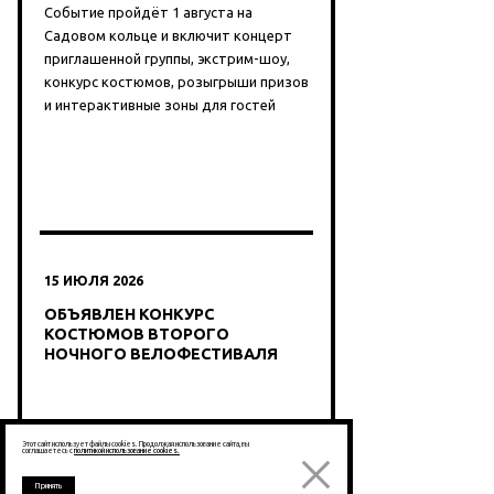
Событие пройдёт 1 августа на
Садовом кольце и включит концерт
приглашенной группы, экстрим-шоу,
конкурс костюмов, розыгрыши призов
и интерактивные зоны для гостей
15 ИЮЛЯ 2026
ОБЪЯВЛЕН КОНКУРС
КОСТЮМОВ ВТОРОГО
НОЧНОГО ВЕЛОФЕСТИВАЛЯ
INFO.MOSVEL
Этот сайт использует файлы cookies. Продолжая использование сайта, вы
соглашаетесь с
политикой использование cookies.
Принять