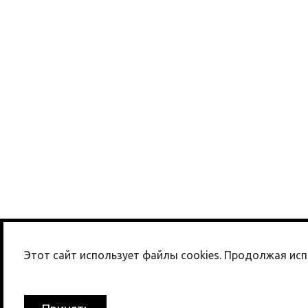
При поддержке Департамента транспорта
и развития дорожно-транспортной
Этот сайт использует файлы cookies. Продолжая исп
инфраструктуры г. Москвы.